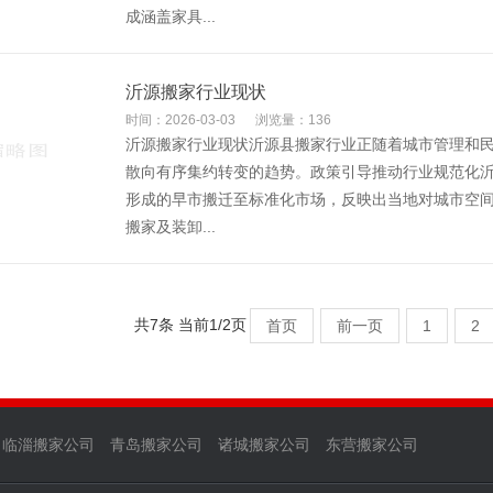
成涵盖家具...
沂源搬家行业现状
时间：2026-03-03
浏览量：136
沂源搬家行业现状沂源县搬家行业正随着城市管理和
散向有序集约转变的趋势。政策引导推动行业规范化‌
形成的早市搬迁至标准化市场，反映出当地对城市空
搬家及装卸...
共7条 当前1/2页
首页
前一页
1
2
临淄搬家公司
青岛搬家公司
诸城搬家公司
东营搬家公司