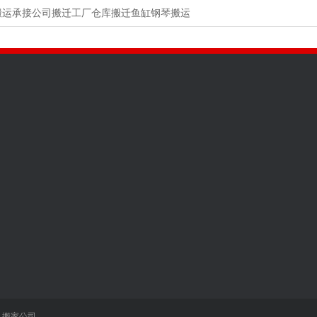
搬运承接公司搬迁工厂仓库搬迁鱼缸钢琴搬运
工程案例
全国咨询热线
135895763
搬家案例
邮箱：admin@admin.com‬
搬家现场
手机：13589576316
搬运车辆
电话：13589576316
地址：淄博沂源
搬家公司