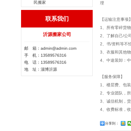
民搬家
理
联系我们
【运输注意事项
1、所有零碎货
沂源搬家公司
2、了解自己/
2、书/资料等不
邮 箱：admin@admin.com
3、衣服和其他
手 机：13589576316
4、中途装卸：
电 话：13589576316
地 址：淄博沂源
【服务保障】
1、楼层费、包
2、专业团队，
3、诚信机制，
4、收费标准，
分享到：