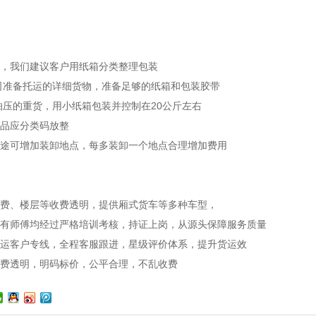
】
物，我们建议客户用纸箱分类整理包装
公司准备托运的详细货物，准备足够的纸箱和包装胶带
怕压的重货，用小纸箱包装并控制在20公斤左右
物品应分类码放整
中途可增加装卸地点，每多装卸一个地点合理增加费用
装费、楼层等收费透明，提供厢式货车等多种车型，
所有师傅均经过严格培训考核，持证上岗，从源头保障服务质量
货运客户专线，全程客服跟进，星级评价体系，提升货运效
收费透明，明码标价，公平合理，不乱收费