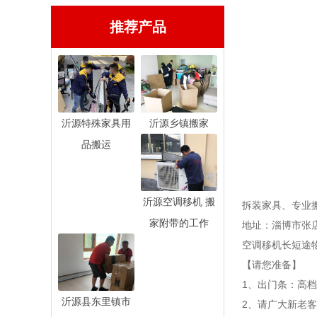
推荐产品
沂源特殊家具用
沂源乡镇搬家
品搬运
沂源空调移机 搬
拆装家具、专业
家附带的工作
地址：淄博市张
空调移机长短途
【请您准备】
1、出门条：高
沂源县东里镇市
2、请广大新老