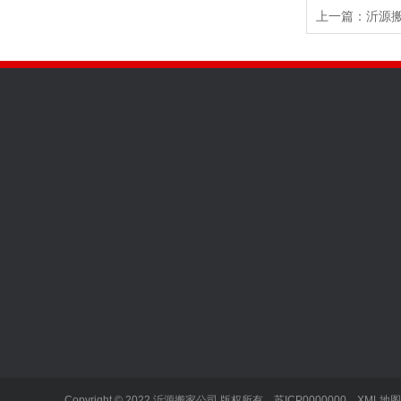
上一篇：
沂源
关于我们
沂源搬家服务
新闻动态
加入我们
沂源搬家
行业新闻
企业文化
沂源乡镇搬家
企业新闻
销售网络
货车出租
Copyright © 2022 沂源搬家公司 版权所有
苏ICP0000000
XML地图